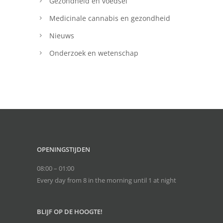
Gezondheid en voedsel
Medicinale cannabis en gezondheid
Nieuws
Onderzoek en wetenschap
OPENINGSTIJDEN
08:00 – 01:00
Every day from 8 in the morning until 1 at night
BLIJF OP DE HOOGTE!