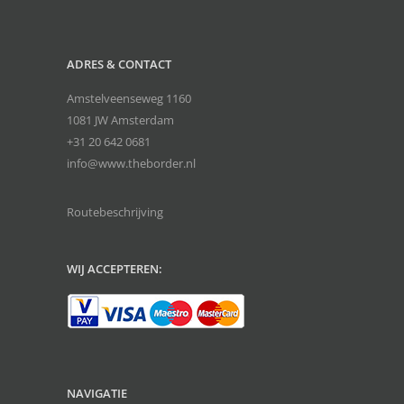
ADRES & CONTACT
Amstelveenseweg 1160
1081 JW Amsterdam
+31 20 642 0681
info@www.theborder.nl
Routebeschrijving
WIJ ACCEPTEREN:
NAVIGATIE