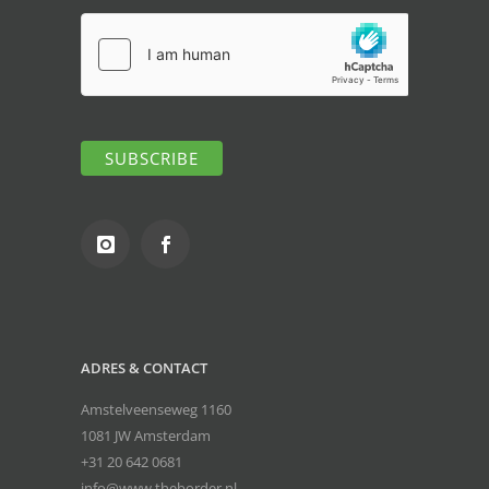
ADRES & CONTACT
Amstelveenseweg 1160
1081 JW Amsterdam
+31 20 642 0681
info@www.theborder.nl