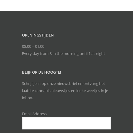
OPENINGSTIJDEN
08:00 – 01:00
Every day from 8 in the morning until 1 at night
BLIJF OP DE HOOGTE!
Schrijf je in op onze nieuwsbrief en ontvang het
laatste cannabis nieuwstjes en leuke weetjes in je
inbox.
Email Address