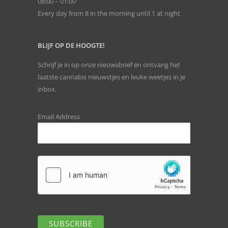
08:00 – 01:00
Every day from 8 in the morning until 1 at night
BLIJF OP DE HOOGTE!
Schrijf je in op onze nieuwsbrief en ontvang het
laatste cannabis nieuwstjes en leuke weetjes in je
inbox.
Email Address