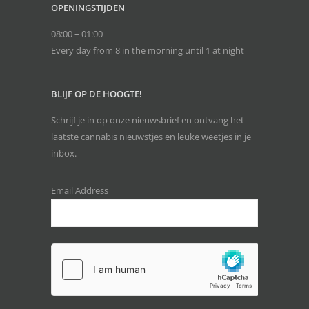
OPENINGSTIJDEN
08:00 – 01:00
Every day from 8 in the morning until 1 at night
BLIJF OP DE HOOGTE!
Schrijf je in op onze nieuwsbrief en ontvang het
laatste cannabis nieuwstjes en leuke weetjes in je
inbox.
Email Address